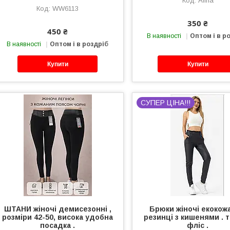
Alina
WW6113
350 ₴
450 ₴
В наявності
Оптом і в р
В наявності
Оптом і в роздріб
Купити
Купити
СУПЕР ЦІНА!!!
ШТАНИ жіночі демисезонні ,
Брюки жіночі екокожа
розміри 42-50, висока удобна
резинці з кишенями . 
посадка .
фліс .