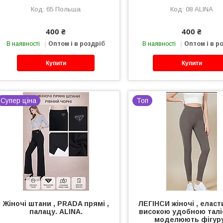
65 Польша
08 ALINA
400 ₴
400 ₴
В наявності
Оптом і в роздріб
В наявності
Оптом і в р
Купити
Купити
Супер ціна
Топ
Жіночі штани , PRADA прямі ,
ЛЕГІНСИ жіночі , еласти
палацу. ALINA.
високою удобною тал
моделюють фігуру