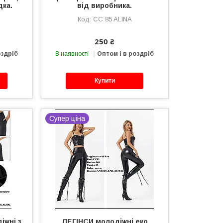
дка.
від виробника.
CC 85 ALINA
250 ₴
оздріб
В наявності
Оптом і в роздріб
Купити
Супер ціна
іжні з
ЛЕГІНСИ молодіжні еко