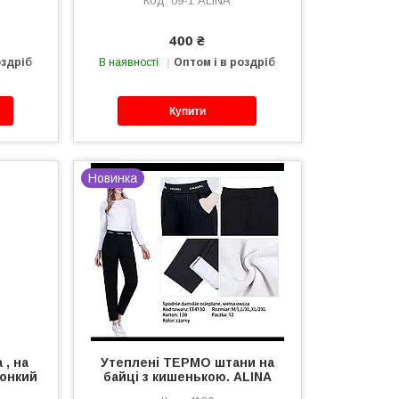
09-1 ALINA
400 ₴
оздріб
В наявності
Оптом і в роздріб
Купити
Новинка
 , на
Утеплені ТЕРМО штани на
тонкий
байці з кишенькою. ALINA