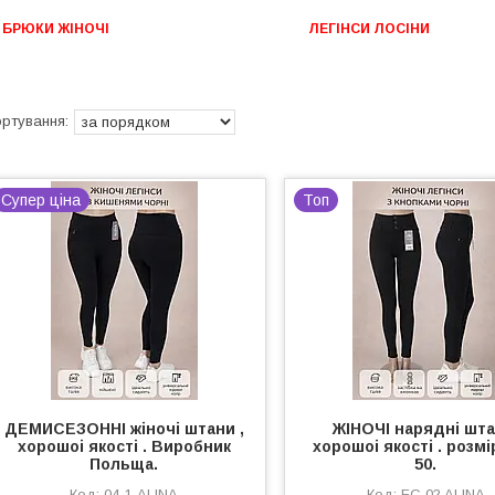
БРЮКИ ЖІНОЧІ
ЛЕГІНСИ ЛОСІНИ
Супер ціна
Топ
ДЕМИСЕЗОННІ жіночі штани ,
ЖІНОЧІ нарядні шта
хорошоі якості . Виробник
хорошоі якості . розмі
Польща.
50.
04-1 ALINA
FC 02 ALINA