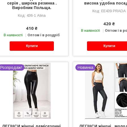
серія , широка резинка .
висока удобна поса
Виробник Польща.
ЕЕ439 PRADA
436-1 Alina
420 ₴
410 ₴
В наявності
Оптом і в р
В наявності
Оптом і в роздріб
Купити
Купити
Розпродаж!
Новинка
ЛЕГІНСИ жіночі демісезонні,
ЛЕГІНСИ жіночі , молод