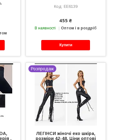
.
ЕЕ6139
455 ₴
В наявності
Оптом і в роздріб
птом
Купити
Розпродаж
DA,
ЛЕГІНСИ жіночі еко шкіра,
ерія ,
розміри 42-48. Ціни оптові