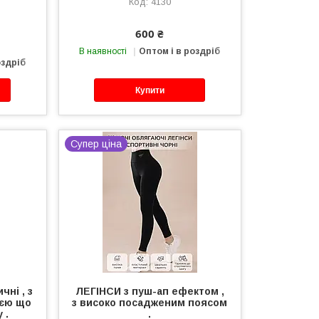
4130
600 ₴
В наявності
Оптом і в роздріб
оздріб
Купити
Супер ціна
чні , з
ЛЕГІНСИ з пуш-ап ефектом ,
ією що
з високо посадженим поясом
 .
.