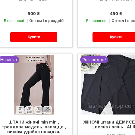
500 ₴
450 ₴
В наявності
Оптом і в роздріб
В наявності
Оптом і в р
Купити
Купити
Новинка
Розпродаж!
ШТАНИ жіночі min min ,
ЖІНОЧІ штани ДЕМИС
трендова модель, палаццо ,
, весна / осінь . АL
висока удобна посадка.