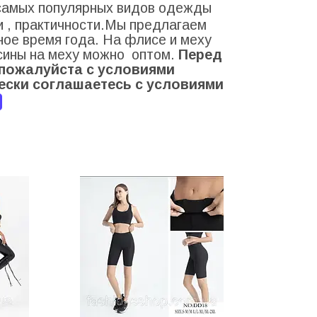
з самых популярных видов одежды
и , практичности.Мы предлагаем
ое время года. На флисе и меху
осины на меху можно оптом.
Перед
ь пожалуйста с условиями
ески соглашаетесь с условиями