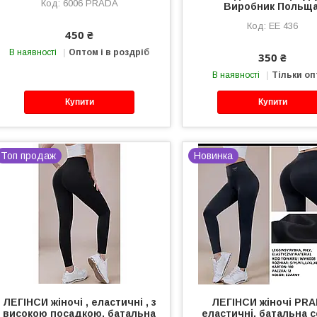
6006 PRADA
Виробник Польща
ЕЕ 436
450 ₴
В наявності
Оптом і в роздріб
350 ₴
В наявності
Тільки о
Купити
Купити
Топ продаж
Новинка
ЛЕГІНСИ жіночі , еластичні , з
ЛЕГІНСИ жіночі PRA
високою посадкою, батальна
еластичні, батальна с