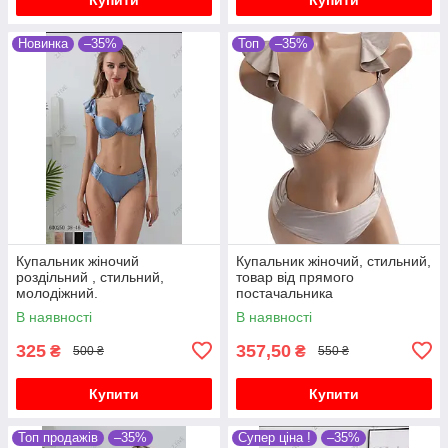
Новинка
–35%
Топ
–35%
Купальник жіночий
Купальник жіночий, стильний,
роздільний , стильний,
товар від прямого
молодіжний.
постачальника
В наявності
В наявності
325
357,50
₴
₴
500 ₴
550 ₴
Купити
Купити
Топ продажів
–35%
Супер ціна !
–35%