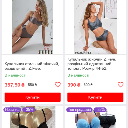
Купальник жіночий Z.Five,
Купальник стильний жіночий,
роздільний однотонний,
роздільний . Z.Five.
топом . Розмір 44-52.
В наявності
В наявності
357,50
390
₴
₴
550 ₴
600 ₴
Купити
Купити
Новинка
–35%
Топ продажів
–35%