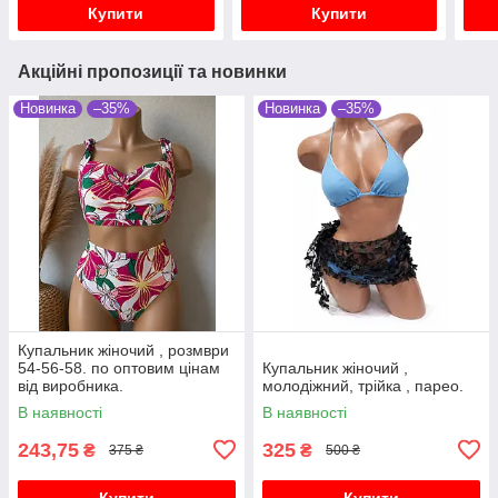
Купити
Купити
Акційні пропозиції та новинки
Новинка
–35%
Новинка
–35%
Купальник жіночий , розмври
54-56-58. по оптовим цінам
Купальник жіночий ,
від виробника.
молодіжний, трійка , парео.
В наявності
В наявності
243,75
325
₴
₴
375 ₴
500 ₴
Купити
Купити