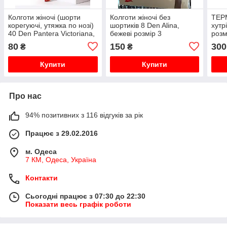
Колготи жіночі (шорти
Колготи жіночі без
ТЕРМ
корегуючі, утяжка по нозі)
шортиків 8 Den Alina,
хутр
40 Den Pantera Victoriana,
бежеві розмір 3
розм
бежеві розмір 2
80
150
300
₴
₴
Купити
Купити
Про нас
94% позитивних з 116 відгуків за рік
Працює з 29.02.2016
м. Одеса
7 КМ, Одеса, Україна
Контакти
Сьогодні працює з 07:30 до 22:30
Показати весь графік роботи