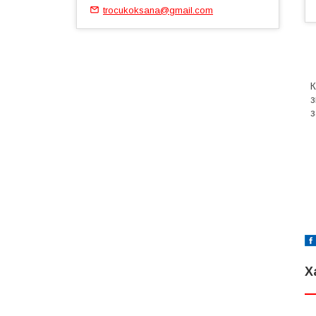
trocukoksana@gmail.com
К
з
з
Х