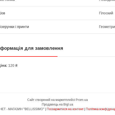
Шов
Плоский
ізерунки і принти
Геометри
нформація для замовлення
іна:
120 ₴
Сайт створений на маркетплейсі
Prom.ua
Продавець на Bigl.ua
ІНТЕРНЕТ - МАГАЗИН "BELLISSIMO" |
Поскаржитися на контент
|
Політика конфіденц