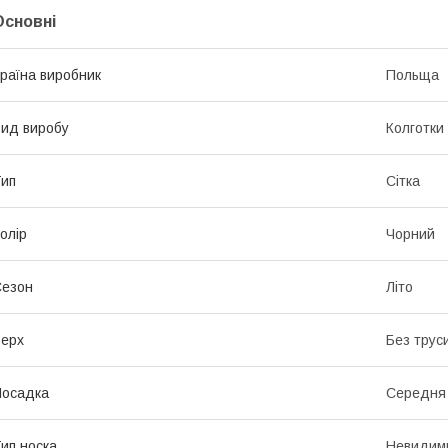
Основні
раїна виробник
Польща
ид виробу
Колготки
ип
Сітка
олір
Чорний
Сезон
Літо
ерх
Без труси
Посадка
Середня
ип носка
Невидими