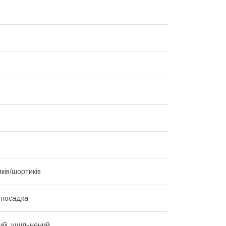
ків/шортиків
 посадка
й, ущільнений