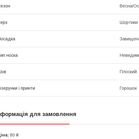
Сезон
Весна/Ос
ерх
Шортики
Посадка
Завищена
ип носка
Невидими
Шов
Плоский
ізерунки і принти
Горошок
нформація для замовлення
іна:
80 ₴