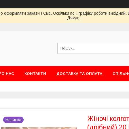
о оформляти закази І Смс. Оскільки по іі графіку роботи вихідни
Дякую.
РО НАС
КОНТАКТИ
ДОСТАВКА ТА ОПЛАТА
СПІЛЬН
Жіночі колго
Новинка
(дрібний) 20