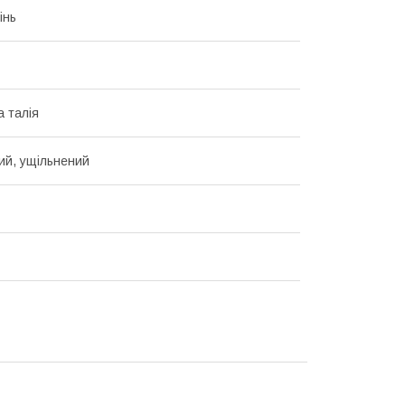
інь
 талія
й, ущільнений