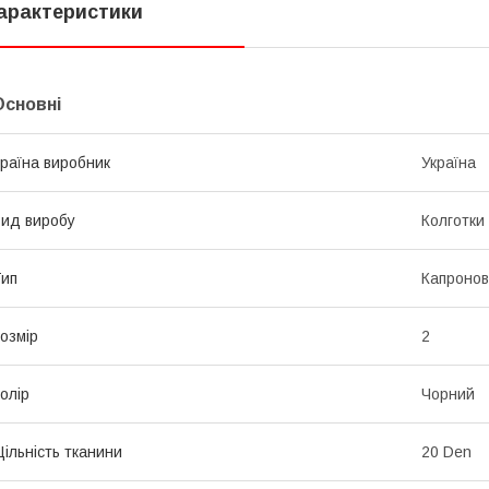
арактеристики
Основні
раїна виробник
Україна
ид виробу
Колготки
ип
Капронов
озмір
2
олір
Чорний
ільність тканини
20 Den