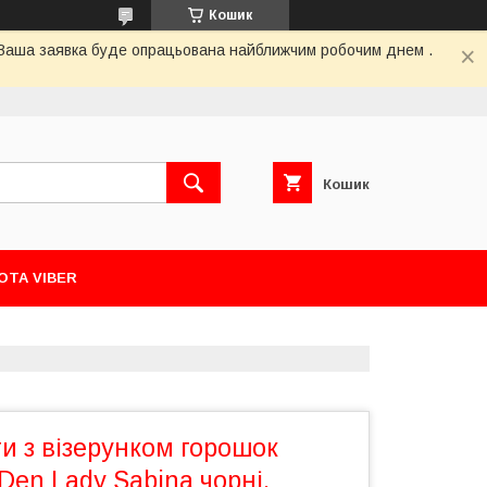
Кошик
й. Ваша заявка буде опрацьована найближчим робочим днем .
Кошик
ОТА VIBER
ти з візерунком горошок
 Den Lady Sabina чорні,