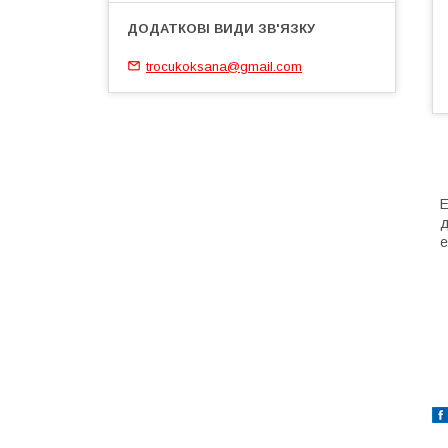
trocukoksana@gmail.com
Е
д
е