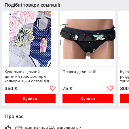
Подібні товари компанії
Купальник цільний
Плавки дівчинка🌸
Купа
дитячий горошок, яркі
розд
кольори. ціни оптові від
трик
виробника.
350
75
300
₴
₴
Купити
Купити
Про нас
94% позитивних з 116 відгуків за рік