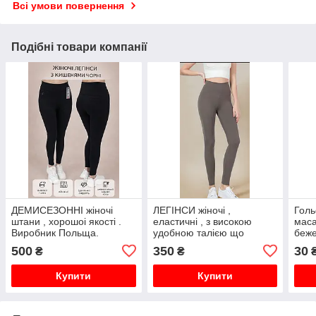
Всі умови повернення
Подібні товари компанії
ДЕМИСЕЗОННІ жіночі
ЛЕГІНСИ жіночі ,
Голь
штани , хорошоі якості .
еластичні , з високою
маса
Виробник Польща.
удобною талією що
беже
моделюють фігуру .
500
350
30
₴
₴
Виробник Польща.
Купити
Купити