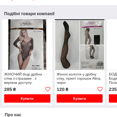
Подібні товари компанії
ЖІНОЧИЙ боді дрібна
Жіночі колготи у дрібну
БОДІ
сітка з стразами , з
сітку, принт горошок Alina,
Боді
вирізом доступу.
чорні
Пол
285
120
235
₴
₴
Купити
Купити
Про нас