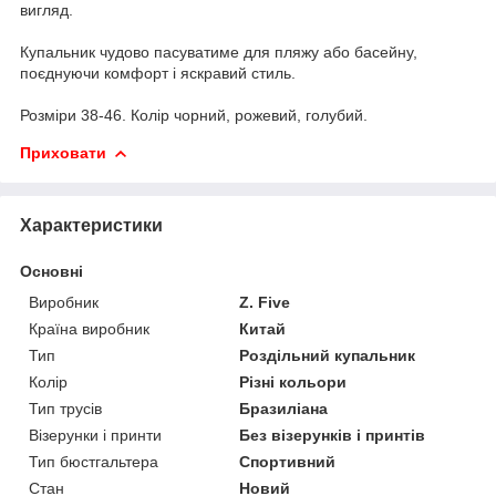
вигляд.
Купальник чудово пасуватиме для пляжу або басейну,
поєднуючи комфорт і яскравий стиль.
Розміри 38-46. Колір чорний, рожевий, голубий.
Приховати
Характеристики
Основні
Виробник
Z. Five
Країна виробник
Китай
Тип
Роздільний купальник
Колір
Різні кольори
Тип трусів
Бразиліана
Візерунки і принти
Без візерунків і принтів
Тип бюстгальтера
Спортивний
Стан
Новий