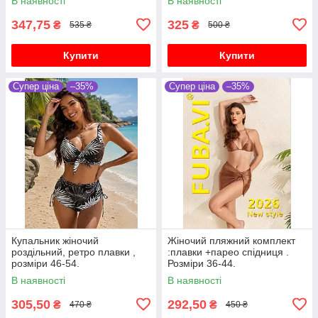
В наявності
В наявності
347,75
325
₴
₴
535 ₴
500 ₴
Купити
Купити
Супер ціна
–35%
Супер ціна
–35%
Купальник жіночий
Жіночий пляжний комплект
роздільний, ретро плавки ,
:плавки +парео спідниця .
розміри 46-54.
Розміри 36-44.
В наявності
В наявності
305,50
292,50
₴
₴
470 ₴
450 ₴