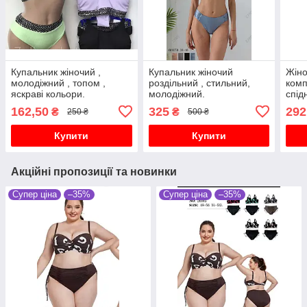
Купальник жіночий ,
Купальник жіночий
Жін
молодіжний , топом ,
роздільний , стильний,
комп
яскраві кольори.
молодіжний.
спід
162,50
325
292
₴
₴
250 ₴
500 ₴
Купити
Купити
Акційні пропозиції та новинки
Супер ціна
–35%
Супер ціна
–35%