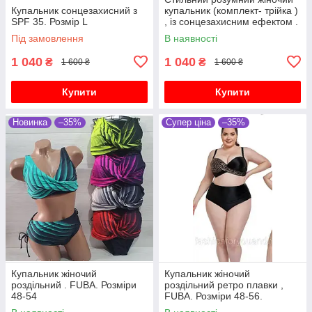
Купальник сонцезахисний з
купальник (комплект- трійка )
SPF 35. Розмір L
, із сонцезахисним ефектом .
Розміри M-3Xxl.
Під замовлення
В наявності
1 040
1 040
₴
₴
1 600 ₴
1 600 ₴
Купити
Купити
Новинка
–35%
Супер ціна
–35%
Купальник жіночий
Купальник жіночий
роздільний . FUBA. Розміри
роздільний ретро плавки ,
48-54
FUBA. Розміри 48-56.