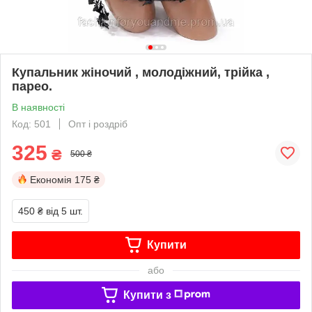
Купальник жіночий , молодіжний, трійка ,
парео.
В наявності
Код: 501
Опт і роздріб
325
₴
500 ₴
Економія
175 ₴
450 ₴
від 5 шт.
Купити
або
Купити з