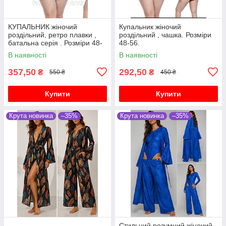
КУПАЛЬНИК жіночий
Купальник жіночий
роздільний, ретро плавки ,
роздільний , чашка. Розміри
батальна серія . Розміри 48-
48-56.
56.
В наявності
В наявності
357,50
292,50
₴
₴
550 ₴
450 ₴
Купити
Купити
Крута новинка
–35%
Крута новинка
–35%
Стильний розумний жіночий