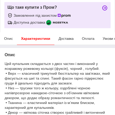
Що таке купити з Пром?
Замовлення під захистом
Доступна доставка
Опис
Характеристики
Доставка
Оплата
Умови 
Опис
Цей купальник складається з двох частин і виконаний у
яскравому рожевому кольорі (фуксія), чорний , голубий.
• Верх — класичний трикутний бюстгальтер на зав’язках, який
фіксується на шиї та спині. Такий фасон гарно підкреслює
груди й ідеально підходить для засмаги.
• Низ — трусики того ж кольору, оздоблені чорною
напівпрозорою накидкою-сіточкою з об’ємним квітковим
декором, що додає образу романтичності та легкості.
• Тканина — еластичний матеріал із м’яким блиском,
характерний для купальників.
• Декор — квіткова сіточка створює грайливий і витончений