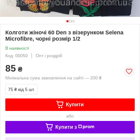
Колготи жіночі 60 Den з візерунком Selena
Microfibre, чорні розмір 1/2
В наявності
Код: 00050
Опт і роздріб
85
₴
Мінімальна сума замовлення на сайті — 200 ₴
75 ₴
від 5 шт.
Купити
або
Купити з