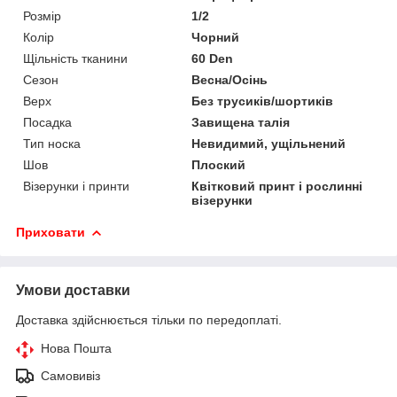
Розмір
1/2
Колір
Чорний
Щільність тканини
60 Den
Сезон
Весна/Осінь
Верх
Без трусиків/шортиків
Посадка
Завищена талія
Тип носка
Невидимий, ущільнений
Шов
Плоский
Візерунки і принти
Квітковий принт і рослинні
візерунки
Приховати
Умови доставки
Доставка здійснюється тільки по передоплаті.
Нова Пошта
Самовивіз