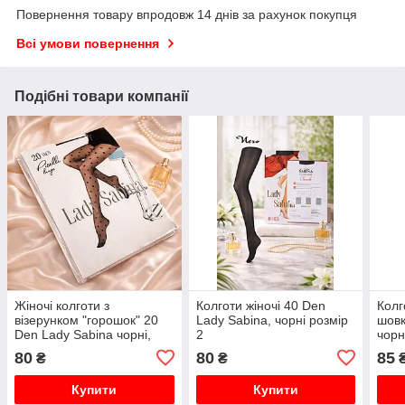
Повернення товару впродовж 14 днів за рахунок покупця
Всі умови повернення
Подібні товари компанії
Жіночі колготи з
Колготи жіночі 40 Den
Колг
візерунком "горошок" 20
Lady Sabina, чорні розмір
шовк
Den Lady Sabina чорні,
2
чорн
розмір 2
80
80
85
₴
₴
Купити
Купити