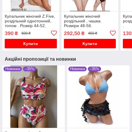
Купальник жіночий Z.Five,
Купальник жіночий
Купа
роздільний однотонний,
роздільний , чашка.
розд
топом . Розмір 44-52.
Розміри 48-56.
.
390
292,50
130
₴
₴
600 ₴
450 ₴
Купити
Купити
Акційні пропозиції та новинки
Новинка
–35%
Новинка
–35%