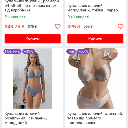
Купальник жіночий , розмври
54-56-58. по оптовим цінам
Купальник жіночий ,
від виробника.
молодіжний, трійка , парео.
В наявності
В наявності
243,75
325
₴
₴
375 ₴
500 ₴
Купити
Купити
Новинка
–35%
Топ
–35%
Купальник жіночий
Купальник жіночий, стильний,
роздільний , стильний,
товар від прямого
молодіжний.
постачальника