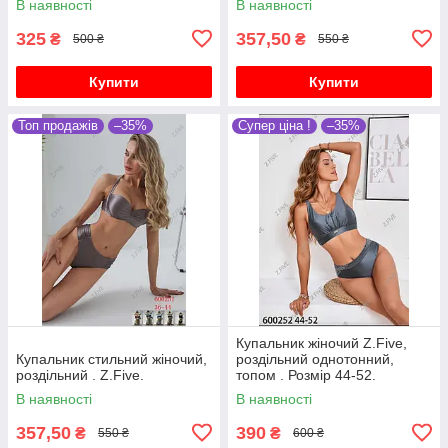
В наявності
В наявності
325
357,50
₴
₴
500 ₴
550 ₴
Купити
Купити
Топ продажів
–35%
Супер ціна !
–35%
Купальник жіночий Z.Five,
Купальник стильний жіночий,
роздільний однотонний,
роздільний . Z.Five.
топом . Розмір 44-52.
В наявності
В наявності
357,50
390
₴
₴
550 ₴
600 ₴